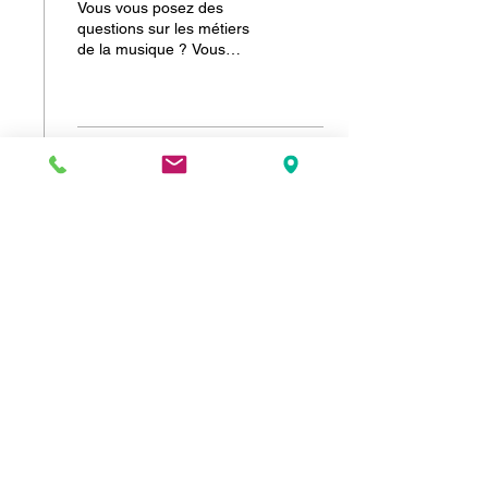
Vous vous posez des
questions sur les métiers
de la musique ? Vous
cherchez votre voie ou
souhaitez vous reconvertir
?
16
0
2
L'
IFFMAA est une
ASSOCIATION À BUT NON LUCRATIF
n° de siret :
921 877 874 00021
code ape : 8559A
OF n°
325851 59
siège social :
LE CAMPUS DES MUSIQUES ACTUELLES
2 rue Lemoine 59410 ANZIN
Contact :