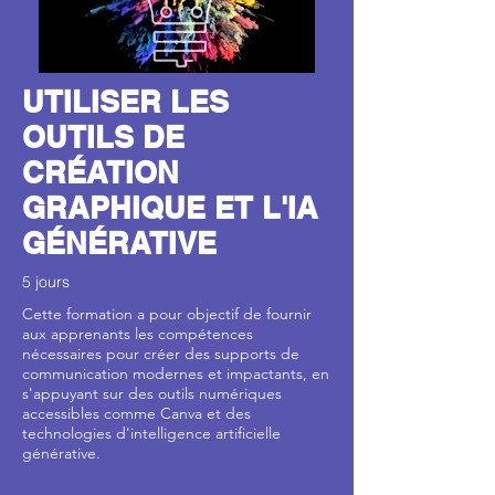
UTILISER LES
OUTILS DE
CRÉATION
GRAPHIQUE ET L'IA
GÉNÉRATIVE
5 jours
Cette formation a pour objectif de fournir
aux apprenants les compétences
nécessaires pour créer des supports de
communication modernes et impactants, en
s'appuyant sur des outils numériques
accessibles comme Canva et des
technologies d'intelligence artificielle
générative.