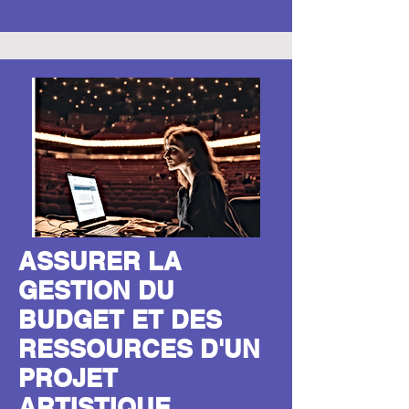
ASSURER LA
GESTION DU
BUDGET ET DES
RESSOURCES D'UN
PROJET
ARTISTIQUE