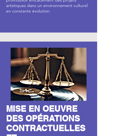
promouvoir efficacement des projets
artistiques dans un environnement culturel
en constante évolution.
MISE EN OEUVRE
DES OPÉRATIONS
CONTRACTUELLES