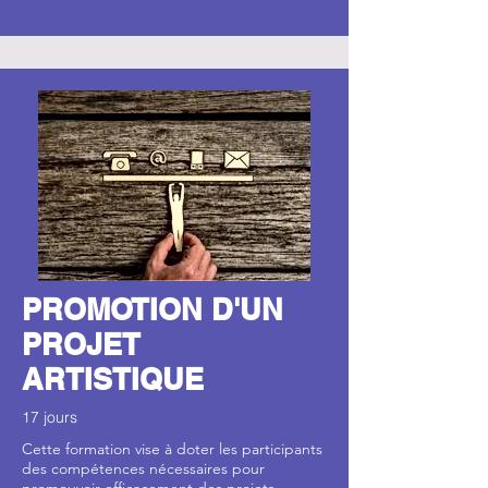
PROMOTION D'UN
PROJET
ARTISTIQUE
17 jours
Cette formation vise à doter les participants
des compétences nécessaires pour