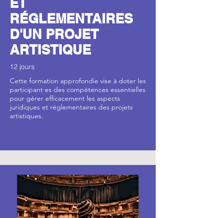
ET
RÉGLEMENTAIRES
D'UN PROJET
ARTISTIQUE
12 jours
Cette formation approfondie vise à doter les
participant·es des compétences essentielles
pour gérer efficacement les aspects
juridiques et réglementaires des projets
artistiques.