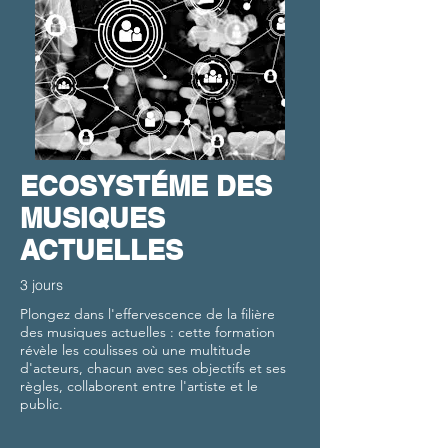
ECOSYSTÉME DES
MUSIQUES
ACTUELLES
3 jours
Plongez dans l'effervescence de la filière
des musiques actuelles : cette formation
révèle les coulisses où une multitude
d'acteurs, chacun avec ses objectifs et ses
règles, collaborent entre l'artiste et le
public.