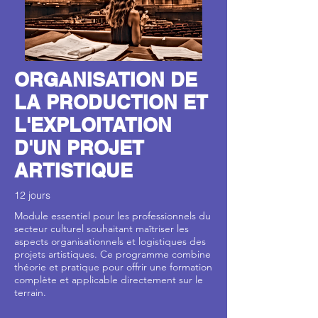
ORGANISATION DE
LA PRODUCTION ET
L'EXPLOITATION
D'UN PROJET
ARTISTIQUE
12 jours
Module essentiel pour les professionnels du
secteur culturel souhaitant maîtriser les
aspects organisationnels et logistiques des
projets artistiques. Ce programme combine
théorie et pratique pour offrir une formation
complète et applicable directement sur le
terrain.